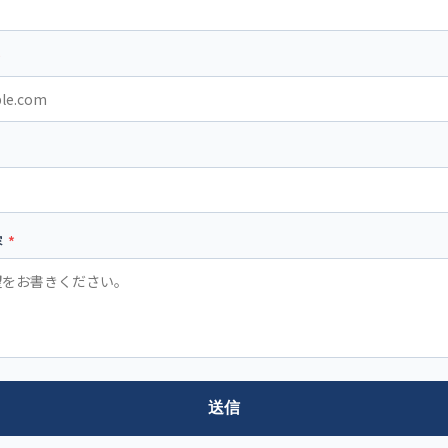
*
容
*
送信